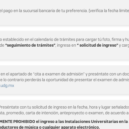
l pago en la sucursal bancaria de tu preferencia. (verifica la fecha límit
o establecido en el calendario de trámites para cargar tú foto, firma y hu
 de
“seguimiento de trámites”
, ingresa en
“ solicitud de ingreso”
y carg
do en el apartado de “cita a examen de admisión” y preséntate con un d
de lo contrario perderás la oportunidad de presentar el examen de admis
.udg.mx
 Preséntate con tu solicitud de ingreso en la fecha, hora y lugar señalad
sta, promedio, carta de intención, anteproyecto o examen, de acuerdo a
TE PROHIBIDO el ingreso a las Instalaciones Universitarias en la 
roductores de música o cualquier aparato electrónico.