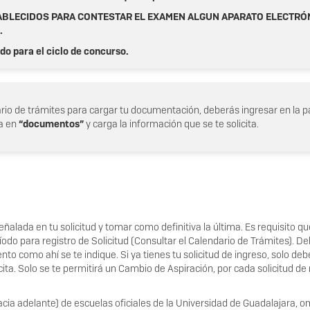
TABLECIDOS PARA CONTESTAR EL EXAMEN ALGUN APARATO ELECTRÓN
.
do para el ciclo de concurso.
dario de trámites para cargar tu documentación, deberás ingresar en la 
sa en
“documentos”
y carga la información que se te solicita.
señalada en tu solicitud y tomar como definitiva la última. Es requisito 
íodo para registro de Solicitud (Consultar el Calendario de Trámites). Deb
ento como ahí se te indique. Si ya tienes tu solicitud de ingreso, solo 
u cita. Solo se te permitirá un Cambio de Aspiración, por cada solicitud d
acia adelante) de escuelas oficiales de la Universidad de Guadalajara, omi