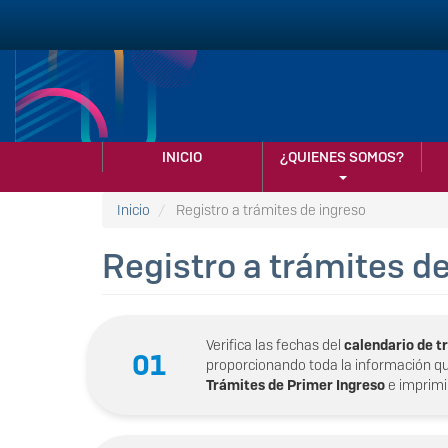
Pasar
al
contenido
principal
NAVEGACIÓN
INICIO
¿QUIENES SOMOS?
PRINCIPAL
Inicio
Registro a trámites de ingreso
Registro a trámites d
Verifica las fechas del
calendario de t
01
proporcionando toda la información que
Trámites de Primer Ingreso
e imprimi