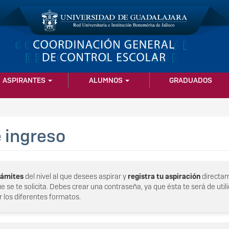
ASPIRANTES
ALUMNOS
GRADUADOS
e ingreso
rámites
del nivel al que desees aspirar y
registra tu aspiración
directam
 se te solicita. Debes crear una contraseña, ya que ésta te será de uti
r los diferentes formatos.